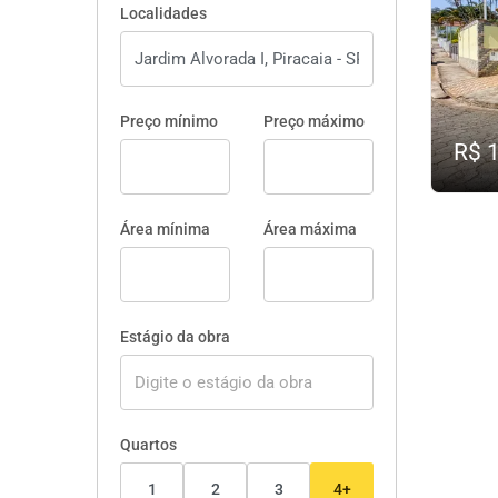
Localidades
Preço mínimo
Preço máximo
R$ 
Área mínima
Área máxima
Estágio da obra
Quartos
1
2
3
4+