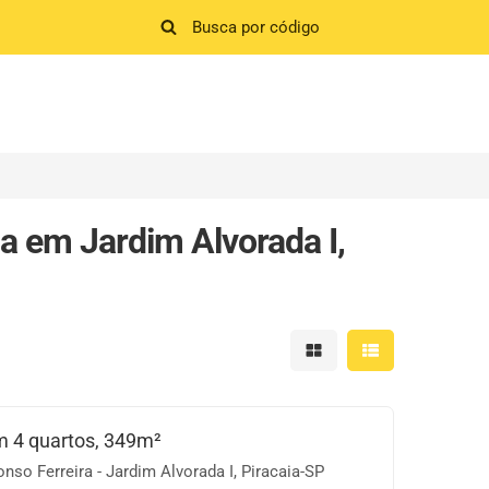
a em Jardim Alvorada I,
Mostrar resultados em 
Mostrar resultad
 4 quartos, 349m²
so Ferreira - Jardim Alvorada I, Piracaia-SP