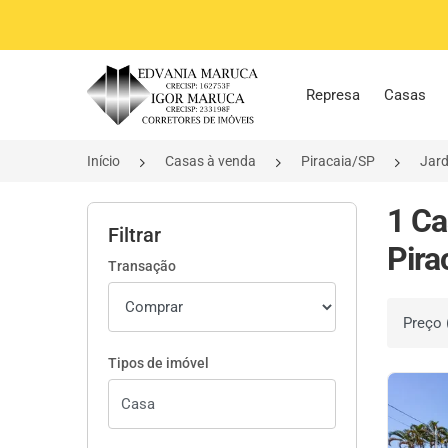
Página inicial
Represa
Casas
Início
Casas à venda
Piracaia/SP
Jard
1 Ca
Filtrar
Pira
Transação
Ordenar 
Tipos de imóvel