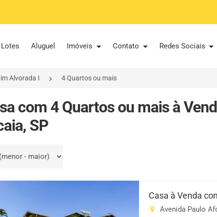
Lotes
Aluguel
Imóveis
Contato
Redes Sociais
im Alvorada I
4 Quartos ou mais
sa com 4 Quartos ou mais à Vend
caia, SP
por
Casa à Venda com
Avenida Paulo Afon