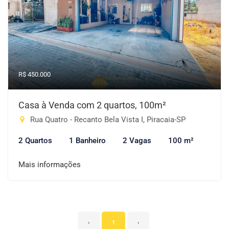
R$ 450.000
Casa à Venda com 2 quartos, 100m²
Rua Quatro - Recanto Bela Vista I, Piracaia-SP
2 Quartos
1 Banheiro
2 Vagas
100 m²
Mais informações
‹
1
›