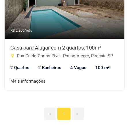
R$ 2.800
/mês
Casa para Alugar com 2 quartos, 100m²
Rua Guido Carlos Piva - Pouso Alegre, Piracaia-SP
2 Quartos
2 Banheiros
4 Vagas
100 m²
Mais informações
‹
1
›