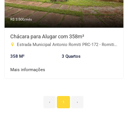
R$ 3.500
/mês
Chácara para Alugar com 358m²
Estrada Municipal Antonio Romiti PRC-172 - Romiti, Piracaia-SP
358 M²
3 Quartos
Mais informações
‹
1
›