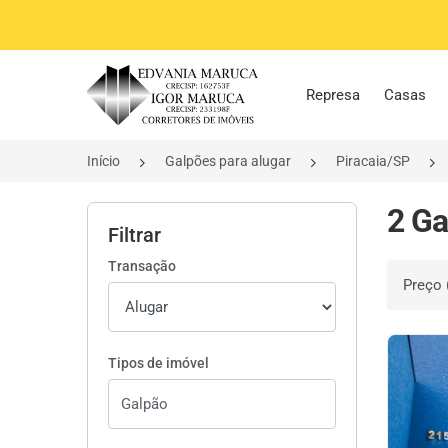
Página inicial
Represa
Casas
Início
Galpões para alugar
Piracaia/SP
2 Ga
Filtrar
Transação
Ordenar 
Tipos de imóvel