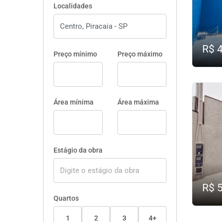
Localidades
R$ 
Preço mínimo
Preço máximo
Área mínima
Área máxima
Estágio da obra
R$ 
Quartos
1
2
3
4+