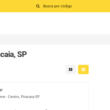
caia, SP
Mostrar resultados em 
Mostrar resultad
ar
e - Centro, Piracaia-SP