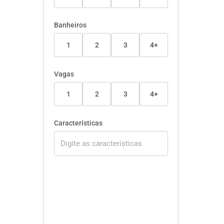
Banheiros
1
2
3
4+
Vagas
1
2
3
4+
Características