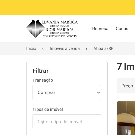
Página inicial
Represa
Casas
Início
Imóveis à venda
Atibaia/SP
7 Im
Filtrar
Transação
Ordenar 
Tipos de imóvel