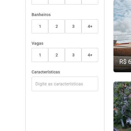
Banheiros
1
2
3
4+
Vagas
1
2
3
4+
R$ 
Características