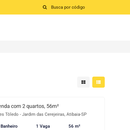
Mostrar resultados em 
Mostrar resultad
enda com 2 quartos, 56m²
 Tôledo - Jardim das Cerejeiras, Atibaia-SP
 Banheiro
1 Vaga
56 m²