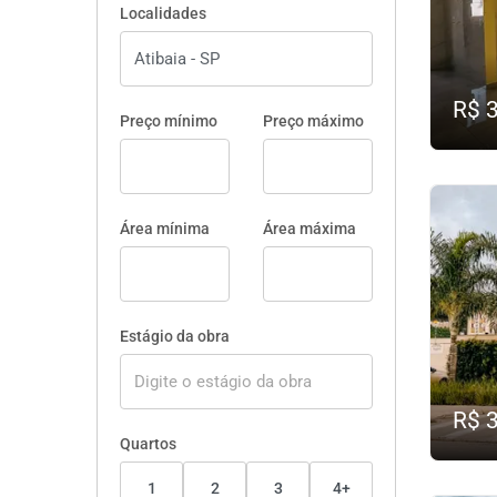
Localidades
R$ 
Preço mínimo
Preço máximo
Área mínima
Área máxima
Estágio da obra
R$ 
Quartos
1
2
3
4+