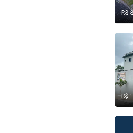
R$ 
R$ 