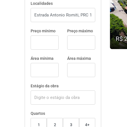
Localidades
Preço mínimo
Preço máximo
R$ 
Área mínima
Área máxima
Estágio da obra
Quartos
1
2
3
4+