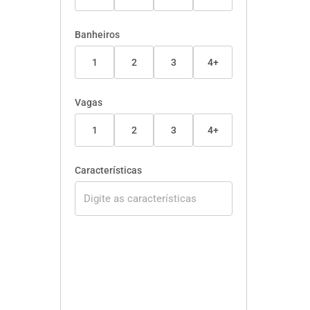
Banheiros
1
2
3
4+
Vagas
1
2
3
4+
Características