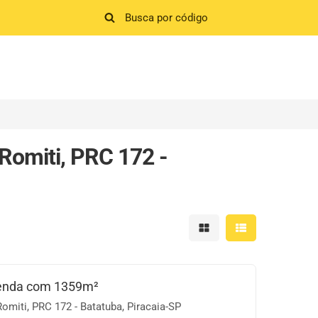
Romiti, PRC 172 -
Mostrar resultados em 
Mostrar resultad
Venda com 1359m²
omiti, PRC 172 - Batatuba, Piracaia-SP