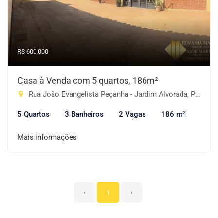
R$ 600.000
Casa à Venda com 5 quartos, 186m²
Rua João Evangelista Peçanha - Jardim Alvorada, Piracaia-SP
5 Quartos
3 Banheiros
2 Vagas
186 m²
Mais informações
‹
1
›