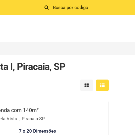
a I, Piracaia, SP
Mostrar resultados em 
Mostrar resultad
Venda com 140m²
la Vista I, Piracaia-SP
7 x 20 Dimensões