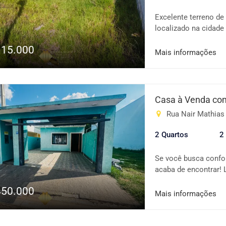
Excelente terreno de
localizado na cidade
comerciais como merc
115.000
muito tranquilo e s
Mais informações
sossego. O terreno é
um solo muito bom
Realize seu sonho de
contato conosco e a
Casa à Venda com
oportunidade! Igor M
Rua Nair Mathias L
162.753 F Angélica I
2 Quartos
2
Se você busca confor
acaba de encontrar! 
valorizados de Pirac
450.000
do interior com o p
Mais informações
detalhe. São dois q
edícula funcional pe
extra, além de garag