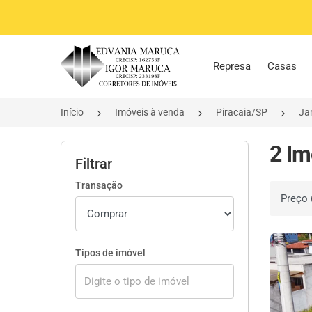
Página inicial
Represa
Casas
Início
Imóveis à venda
Piracaia/SP
Jar
2 Im
Filtrar
Transação
Ordenar 
Tipos de imóvel