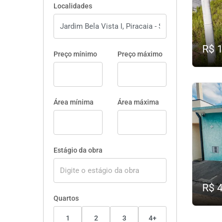
Localidades
R$ 
Preço mínimo
Preço máximo
Área mínima
Área máxima
Estágio da obra
R$ 
Quartos
1
2
3
4+