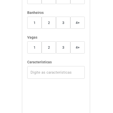
Banheiros
1
2
3
4+
Vagas
1
2
3
4+
Características