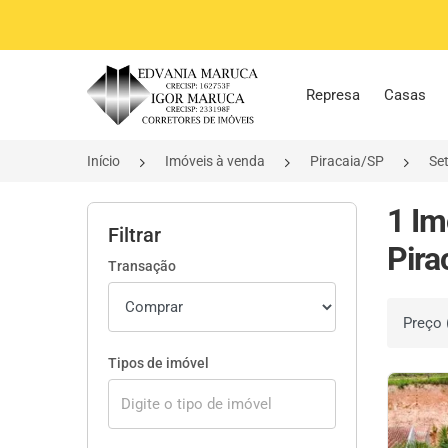
Página inicial
Represa
Casas
Início
Imóveis à venda
Piracaia/SP
Se
1 Im
Filtrar
Pira
Transação
Ordenar 
Tipos de imóvel