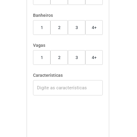
Banheiros
1
2
3
4+
Vagas
1
2
3
4+
Características