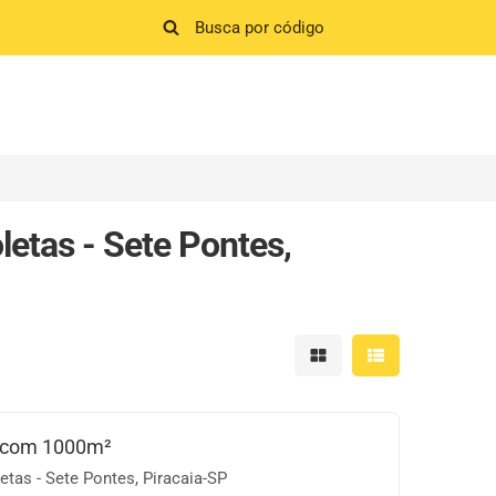
etas - Sete Pontes,
Mostrar resultados em 
Mostrar resultad
 com 1000m²
tas - Sete Pontes, Piracaia-SP