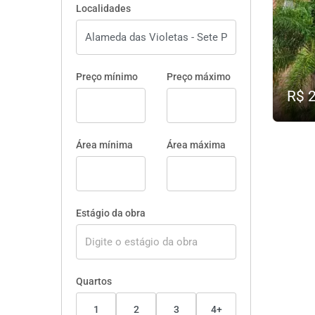
Localidades
Preço mínimo
Preço máximo
R$ 
Área mínima
Área máxima
Estágio da obra
Quartos
1
2
3
4+