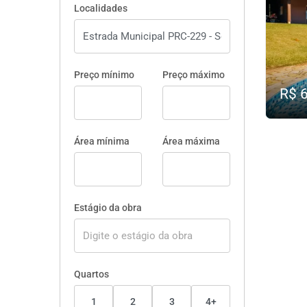
Localidades
Preço mínimo
Preço máximo
R$ 
Área mínima
Área máxima
Estágio da obra
Quartos
1
2
3
4+