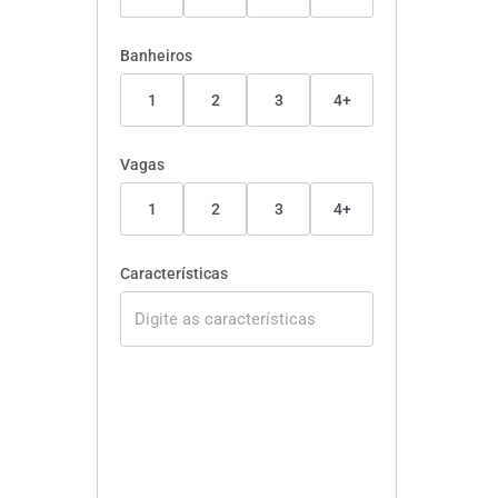
Banheiros
1
2
3
4+
Vagas
1
2
3
4+
Características