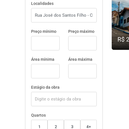
Localidades
Preço mínimo
Preço máximo
R$ 
Área mínima
Área máxima
Estágio da obra
Quartos
1
2
3
4+