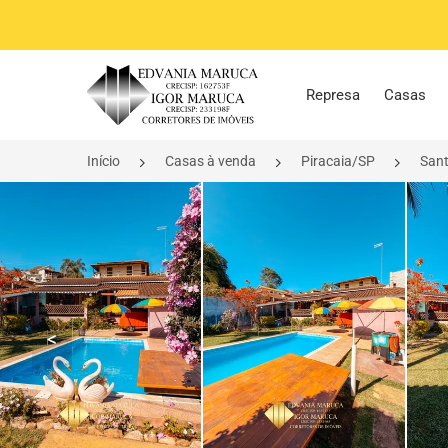
Página inicial
Represa
Casas
Início
Casas à venda
Piracaia/SP
Sant
<