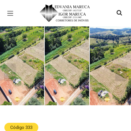
Página inicial
<
>
Código 333