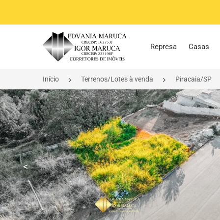
Página inicial
Represa
Casas
Início
Terrenos/Lotes à venda
Piracaia/SP
<