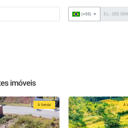
Telefone
(+55)
es imóveis
À Venda
À 