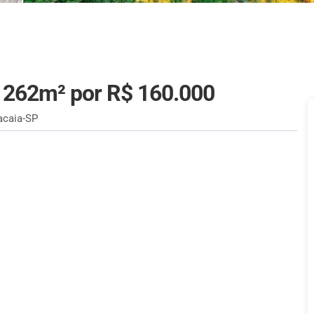
m 262m²
por R$ 160.000
acaia-SP