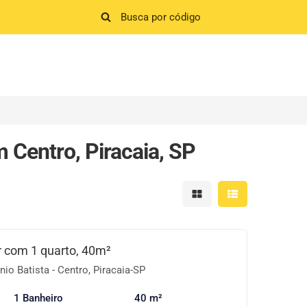
 Centro, Piracaia, SP
Mostrar resultados em 
Mostrar resultad
r com 1 quarto, 40m²
io Batista - Centro, Piracaia-SP
1 Banheiro
40 m²