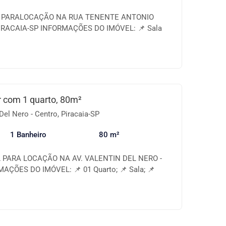
L PARALOCAÇÃO NA RUA TENENTE ANTONIO
IRACAIA-SP INFORMAÇÕES DO IMÓVEL: 📌 Sala
ha; 📌 Quarto amplo; 📌 Fogão cooktop; 🚨 COMO
A ACEITAMOS SEGURO FIANÇA OU CAUÇÃO Igor
198 F Edvania Maruca CRECI - 162.753 F Angélica
5 F
r com 1 quarto, 80m²
Del Nero - Centro, Piracaia-SP
1 Banheiro
80 m²
 PARA LOCAÇÃO NA AV. VALENTIN DEL NERO -
AÇÕES DO IMÓVEL: 📌 01 Quarto; 📌 Sala; 📌
ia; 📌 Varanda; 📌 Aproximandamente 80 m²; 🚨 O
CADAS E NÃO CONTA COM VAGA DE GARAGEM!
O CONOSCO E AGENDE AGORA MESMO A SUA
CRECI - 233.198 F Edvania Maruca CRECI - 162.753
CI - 293.655 F