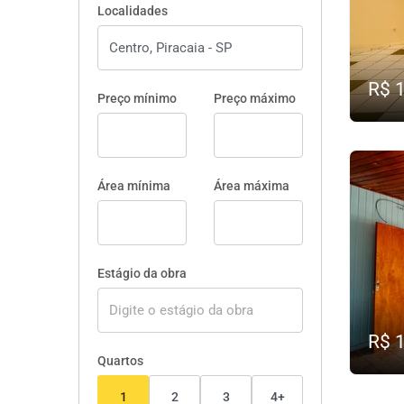
Localidades
R$ 
Preço mínimo
Preço máximo
Área mínima
Área máxima
Estágio da obra
R$ 
Quartos
1
2
3
4+