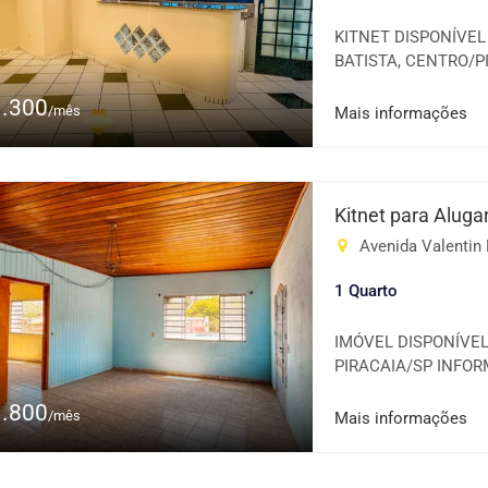
KITNET DISPONÍVE
BATISTA, CENTRO/P
integrada com cozin
1.300
FORMA DE GARANTI
/mês
Mais informações
Maruca CRECI - 233.
Israel CRECI - 293.65
Kitnet para Aluga
Avenida Valentin 
1 Quarto
IMÓVEL DISPONÍVEL
PIRACAIA/SP INFORM
Cozinha; 📌 Lavander
1.800
IMÓVEL POSSUI ES
/mês
Mais informações
ENTRE EM CONTAT
VISITA! Igor Maruca 
F Angélica Israel CRE