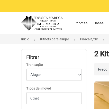
Página inicial
Represa
Casas
Início
Kitnets para alugar
Piracaia/SP
2 Ki
Filtrar
Transação
Ordenar 
Tipos de imóvel