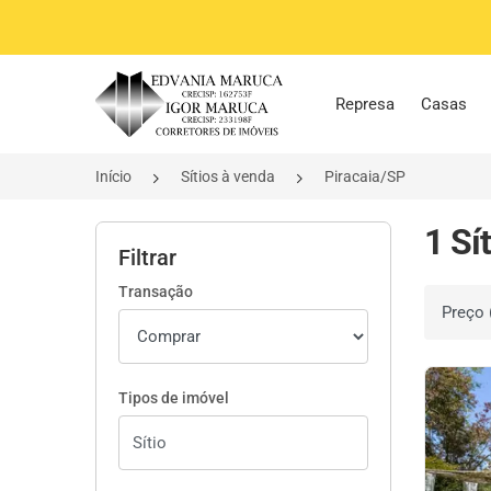
Página inicial
Represa
Casas
Início
Sítios à venda
Piracaia/SP
1 Sí
Filtrar
Transação
Ordenar 
Tipos de imóvel