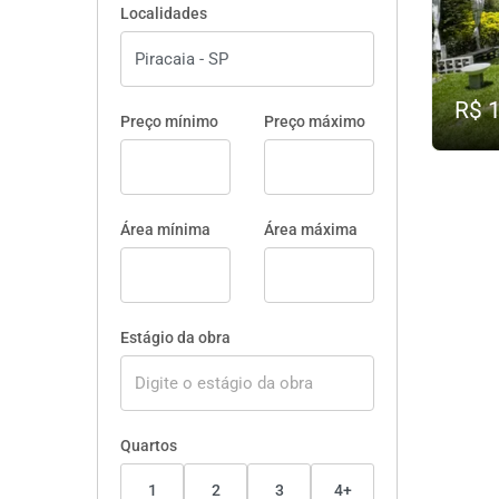
Localidades
R$ 
Preço mínimo
Preço máximo
Área mínima
Área máxima
Estágio da obra
Quartos
1
2
3
4+