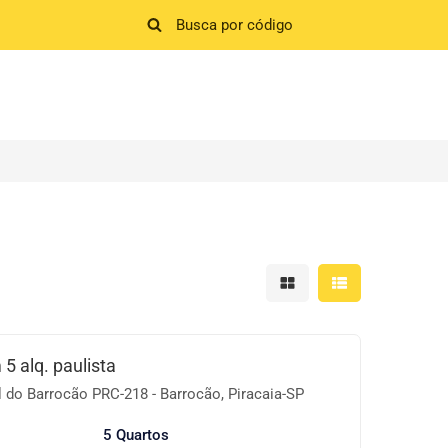
Mostrar resultados em 
Mostrar resultad
5 alq. paulista
 do Barrocão PRC-218 - Barrocão, Piracaia-SP
5 Quartos