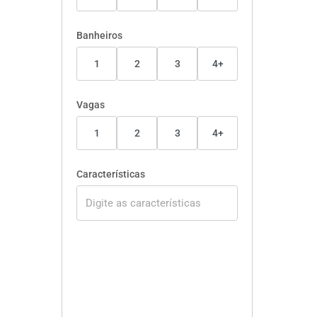
Banheiros
1
2
3
4+
Vagas
1
2
3
4+
Características