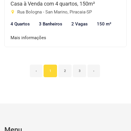
Casa à Venda com 4 quartos, 150m²
Rua Bologna - San Marino, Piracaia-SP
4 Quartos
3 Banheiros
2 Vagas
150 m²
Mais informações
‹
1
2
3
›
Menu